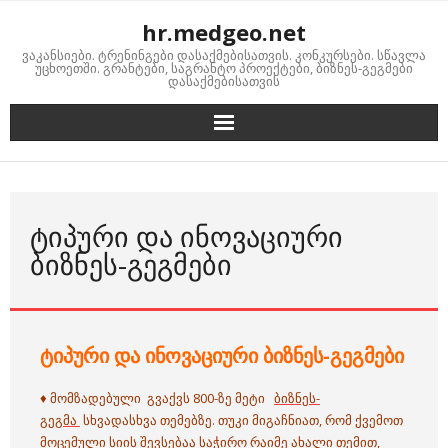
Skip
hr.medgeo.net
to
ვაკანსიები. ტრენინგები დასაქმებისათვის. კონკურსები. სწავლა
content
უცხოეთში. გრანტები, საგრანტო პროექტები, ბიზნეს-გეგმები
დასაქმებისათვის
ᲢᲘᲞᲣᲠᲘ ᲓᲐ ᲘᲜᲝᲕᲐᲪᲘᲣᲠᲘ
ᲑᲘᲖᲜᲔᲡ-ᲒᲔᲒᲛᲔᲑᲘ
ტიპური და ინოვაციური ბიზნეს-გეგმები
♦ მომზადებული გვაქვს 800-ზე მეტი
ბიზნეს-
გეგმა
სხვადასხვა თემებზე. თუკი მიგაჩნიათ, რომ ქვემოთ
მოცემული სიის შევსებაა საჭირო რაიმე ახალი თემით,