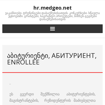
Skip
hr.medgeo.net
to
ვაკანსიები. ტრენინგები დასაქმებისათვის. კონკურსები. სწავლა
content
უცხოეთში. გრანტები, საგრანტო პროექტები, ბიზნეს-გეგმები
დასაქმებისათვის
ᲐᲑᲘᲢᲣᲠᲘᲔᲜᲢᲘ, АБИТУРИЕНТ,
ENROLLEE
..
ეს გვერდი შექმნილია აბიტურიენტების,
მაგისტრანტების, რეზიდენტურის მაძიებელთა