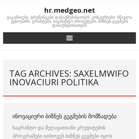
Skip
hr.medgeo.net
to
ვაკანსიები. ტრენინგები დასაქმებისათვის. კონკურსები. სწავლა
content
უცხოეთში. გრანტები, საგრანტო პროექტები, ბიზნეს-გეგმები
დასაქმებისათვის
TAG ARCHIVES: SAXELMWIFO
INOVACIURI POLITIKA
ᲘᲜᲝᲕᲐᲪᲘᲣᲠᲘ ᲑᲘᲖᲜᲔᲡ ᲒᲔᲒᲛᲔᲑᲘᲡ ᲛᲝᲛᲖᲐᲓᲔᲑᲐ
საგრანტო და შეღავათიანი კრედიტების
პროგრამები ითხოვენ ბიზნეს გეგმები იყოს