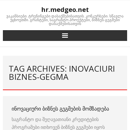
Skip
hr.medgeo.net
to
ვაკანსიები. ტრენინგები დასაქმებისათვის. კონკურსები. სწავლა
content
უცხოეთში. გრანტები, საგრანტო პროექტები, ბიზნეს-გეგმები
დასაქმებისათვის
TAG ARCHIVES: INOVACIURI
BIZNES-GEGMA
ᲘᲜᲝᲕᲐᲪᲘᲣᲠᲘ ᲑᲘᲖᲜᲔᲡ ᲒᲔᲒᲛᲔᲑᲘᲡ ᲛᲝᲛᲖᲐᲓᲔᲑᲐ
საგრანტო და შეღავათიანი კრედიტების
პროგრამები ითხოვენ ბიზნეს გეგმები იყოს