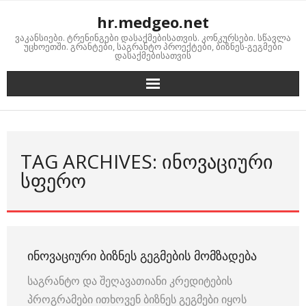
Skip
hr.medgeo.net
to
ვაკანსიები. ტრენინგები დასაქმებისათვის. კონკურსები. სწავლა
content
უცხოეთში. გრანტები, საგრანტო პროექტები, ბიზნეს-გეგმები
დასაქმებისათვის
TAG ARCHIVES: ᲘᲜᲝᲕᲐᲪᲘᲣᲠᲘ
ᲡᲤᲔᲠᲝ
ᲘᲜᲝᲕᲐᲪᲘᲣᲠᲘ ᲑᲘᲖᲜᲔᲡ ᲒᲔᲒᲛᲔᲑᲘᲡ ᲛᲝᲛᲖᲐᲓᲔᲑᲐ
საგრანტო და შეღავათიანი კრედიტების
პროგრამები ითხოვენ ბიზნეს გეგმები იყოს