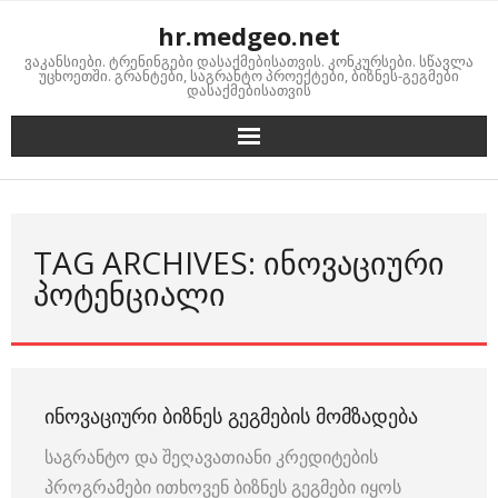
Skip
hr.medgeo.net
to
ვაკანსიები. ტრენინგები დასაქმებისათვის. კონკურსები. სწავლა
content
უცხოეთში. გრანტები, საგრანტო პროექტები, ბიზნეს-გეგმები
დასაქმებისათვის
TAG ARCHIVES: ᲘᲜᲝᲕᲐᲪᲘᲣᲠᲘ
ᲞᲝᲢᲔᲜᲪᲘᲐᲚᲘ
ᲘᲜᲝᲕᲐᲪᲘᲣᲠᲘ ᲑᲘᲖᲜᲔᲡ ᲒᲔᲒᲛᲔᲑᲘᲡ ᲛᲝᲛᲖᲐᲓᲔᲑᲐ
საგრანტო და შეღავათიანი კრედიტების
პროგრამები ითხოვენ ბიზნეს გეგმები იყოს