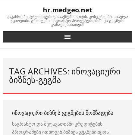
Skip
hr.medgeo.net
to
ვაკანსიები. ტრენინგები დასაქმებისათვის. კონკურსები. სწავლა
content
უცხოეთში. გრანტები, საგრანტო პროექტები, ბიზნეს-გეგმები
დასაქმებისათვის
TAG ARCHIVES: ᲘᲜᲝᲕᲐᲪᲘᲣᲠᲘ
ᲑᲘᲖᲜᲔᲡ-ᲒᲔᲒᲛᲐ
ᲘᲜᲝᲕᲐᲪᲘᲣᲠᲘ ᲑᲘᲖᲜᲔᲡ ᲒᲔᲒᲛᲔᲑᲘᲡ ᲛᲝᲛᲖᲐᲓᲔᲑᲐ
საგრანტო და შეღავათიანი კრედიტების
პროგრამები ითხოვენ ბიზნეს გეგმები იყოს