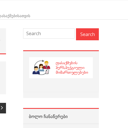
 დასაქმებისათვის
r
ᲑᲝᲚᲝ ᲩᲐᲜᲐᲬᲔᲠᲔᲑᲘ