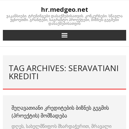
Skip
hr.medgeo.net
to
ვაკანსიები. ტრენინგები დასაქმებისათვის. კონკურსები. სწავლა
content
უცხოეთში. გრანტები, საგრანტო პროექტები, ბიზნეს-გეგმები
დასაქმებისათვის
TAG ARCHIVES: SERAVATIANI
KREDITI
ᲨᲔᲦᲐᲕᲐᲗᲘᲐᲜᲘ ᲙᲠᲔᲓᲘᲢᲔᲑᲘᲡ ᲑᲘᲖᲜᲔᲡ ᲒᲔᲒᲛᲘᲡ
(ᲞᲠᲝᲔᲥᲢᲘᲡ) ᲛᲝᲛᲖᲐᲓᲔᲑᲐ
დღეს, სახელმწიფოს მხარდაჭერით, მრავალი