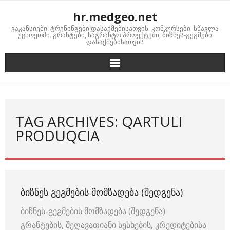
Skip
hr.medgeo.net
to
ვაკანსიები. ტრენინგები დასაქმებისათვის. კონკურსები. სწავლა
content
უცხოეთში. გრანტები, საგრანტო პროექტები, ბიზნეს-გეგმები
დასაქმებისათვის
TAG ARCHIVES: QARTULI
PRODUQCIA
ᲑᲘᲖᲜᲔᲡ ᲒᲔᲒᲛᲔᲑᲘᲡ ᲛᲝᲛᲖᲐᲓᲔᲑᲐ (ᲨᲔᲓᲒᲔᲜᲐ)
ბიზნეს-გეგმების მომზადება (შედგენა)
გრანტების, შეღავათიანი სესხების, კრედიტებისა