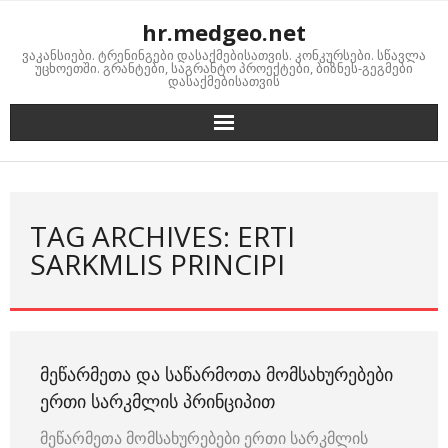
Skip
hr.medgeo.net
to
ვაკანსიები. ტრენინგები დასაქმებისათვის. კონკურსები. სწავლა
content
უცხოეთში. გრანტები, საგრანტო პროექტები, ბიზნეს-გეგმები
დასაქმებისათვის
TAG ARCHIVES: ERTI
SARKMLIS PRINCIPI
ᲛᲔᲬᲐᲠᲛᲔᲗᲐ ᲓᲐ ᲡᲐᲬᲐᲠᲛᲝᲗᲐ ᲛᲝᲛᲡᲐᲮᲣᲠᲔᲑᲔᲑᲘ
ᲔᲠᲗᲘ ᲡᲐᲠᲙᲛᲚᲘᲡ ᲞᲠᲘᲜᲪᲘᲞᲘᲗ
მეწარმეთა მომსახურებები ერთი სარკმლის