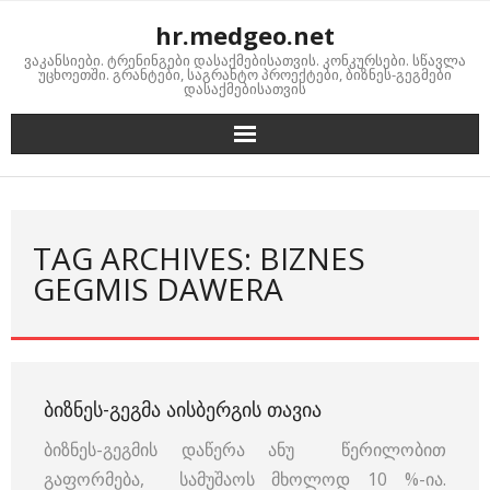
Skip
hr.medgeo.net
to
ვაკანსიები. ტრენინგები დასაქმებისათვის. კონკურსები. სწავლა
content
უცხოეთში. გრანტები, საგრანტო პროექტები, ბიზნეს-გეგმები
დასაქმებისათვის
TAG ARCHIVES: BIZNES
GEGMIS DAWERA
ᲑᲘᲖᲜᲔᲡ-ᲒᲔᲒᲛᲐ ᲐᲘᲡᲑᲔᲠᲒᲘᲡ ᲗᲐᲕᲘᲐ
ბიზნეს-გეგმის დაწერა ანუ წერილობით
გაფორმება, სამუშაოს მხოლოდ 10 %-ია.