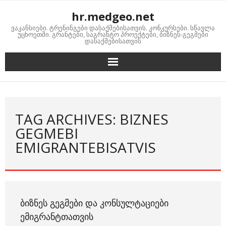
Skip
hr.medgeo.net
to
ვაკანსიები. ტრენინგები დასაქმებისათვის. კონკურსები. სწავლა
content
უცხოეთში. გრანტები, საგრანტო პროექტები, ბიზნეს-გეგმები
დასაქმებისათვის
TAG ARCHIVES: BIZNES
GEGMEBI
EMIGRANTEBISATVIS
ᲑᲘᲖᲜᲔᲡ ᲒᲔᲒᲛᲔᲑᲘ ᲓᲐ ᲙᲝᲜᲡᲣᲚᲢᲐᲪᲘᲔᲑᲘ
ᲔᲛᲘᲒᲠᲐᲜᲢᲗᲐᲗᲕᲘᲡ