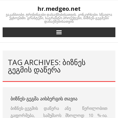
Skip
hr.medgeo.net
to
ვაკანსიები. ტრენინგები დასაქმებისათვის. კონკურსები. სწავლა
content
უცხოეთში. გრანტები, საგრანტო პროექტები, ბიზნეს-გეგმები
დასაქმებისათვის
TAG ARCHIVES: ᲑᲘᲖᲜᲔᲡ
ᲒᲔᲒᲛᲘᲡ ᲓᲐᲬᲔᲠᲐ
ᲑᲘᲖᲜᲔᲡ-ᲒᲔᲒᲛᲐ ᲐᲘᲡᲑᲔᲠᲒᲘᲡ ᲗᲐᲕᲘᲐ
ბიზნეს-გეგმის დაწერა ანუ წერილობით
გაფორმება, სამუშაოს მხოლოდ 10 %-ია.