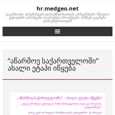
Skip
hr.medgeo.net
to
ვაკანსიები. ტრენინგები დასაქმებისათვის. კონკურსები. სწავლა
content
უცხოეთში. გრანტები, საგრანტო პროექტები, ბიზნეს-გეგმები
დასაქმებისათვის
“ᲐᲬᲐᲠᲛᲝᲔ ᲡᲐᲥᲐᲠᲗᲕᲔᲚᲝᲨᲘ”
ᲐᲮᲐᲚᲘ ᲔᲢᲐᲞᲘ ᲘᲬᲧᲔᲑᲐ