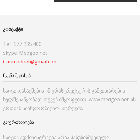
ᲙᲝᲜᲢᲐᲥᲢᲘ
Tel.: 577 235 400
skype: Medgeo.net
Caumednet@gmail.com
ᲩᲕᲔᲜᲡ ᲨᲔᲡᲐᲮᲔᲑ
საიტი დასაქმების ინფრასტრუქტურის განვითარების
ხელშესაწყობად. თქვენ იმყოფებით www.medgeo.net-ის
ერთიან საინფორმაციო სივრცეში.
ᲒᲐᲤᲠᲗᲮᲘᲚᲔᲑᲐ
საიტის ადმინისტრაცია არაა პასუხისმგებელი