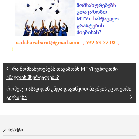
რა მომსახურებებს თავაზობს MTVi უცხოეთში
სწავლის მსურველებს?
რომელი ასაკიდან უნდა დავიწყოთ ბავშვის უცხოეთში
გაგზავნა
ᲙᲝᲜᲢᲐᲥᲢᲘ