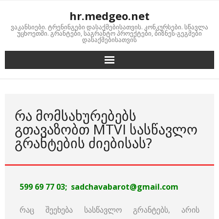
Skip
hr.medgeo.net
to
ვაკანსიები. ტრენინგები დასაქმებისათვის. კონკურსები. სწავლა
content
უცხოეთში. გრანტები, საგრანტო პროექტები, ბიზნეს-გეგმები
დასაქმებისათვის
ᲠᲐ ᲛᲝᲛᲡᲐᲮᲣᲠᲔᲑᲔᲑᲡ
ᲒᲗᲐᲕᲐᲖᲝᲑᲗ MTVI ᲡᲐᲡᲬᲐᲕᲚᲝ
ᲒᲠᲐᲜᲢᲔᲑᲘᲡ ᲫᲘᲔᲑᲘᲡᲐᲡ?
599 69 77 03;
sadchavabarot@gmail.com
რაც შეეხება სასწავლო გრანტებს, არის