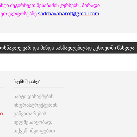
ტი შეგირჩევთ შესაბამის კურსებს . პირადი
ერეთ ელფოსტაზე
sadchavabarot@gmail.com
მოსწავლე ვარ და მინდა სასწავლებლად უცხოეთში წასვლა
ᲩᲕᲔᲜᲡ ᲨᲔᲡᲐᲮᲔᲑ
საიტი დასაქმების
ინფრასტრუქტურის
co
განვითარების
ხელშესაწყობად.
თქვენ იმყოფებით