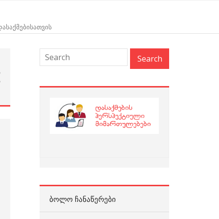
 დასაქმებისათვის
თ
ა
ᲑᲝᲚᲝ ᲩᲐᲜᲐᲬᲔᲠᲔᲑᲘ