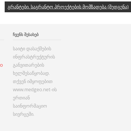
გრანტები. საგრანტო პროექტების მომზადება (შედგენა)
ᲩᲕᲔᲜᲡ ᲨᲔᲡᲐᲮᲔᲑ
საიტი დასაქმების
ინფრასტრუქტურის
co
განვითარების
ხელშესაწყობად.
თქვენ იმყოფებით
www.medgeo.net-ის
ერთიან
საინფორმაციო
სივრცეში.