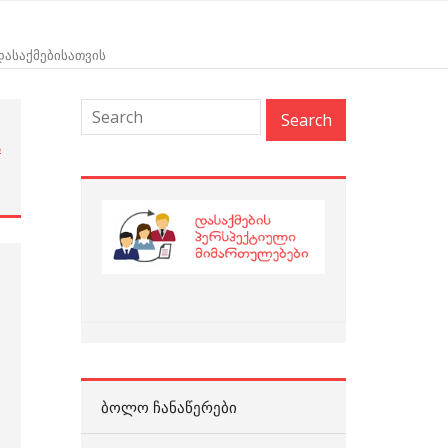
 დასაქმებისათვის
ა
…
ᲑᲝᲚᲝ ᲩᲐᲜᲐᲬᲔᲠᲔᲑᲘ