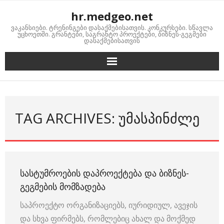
Skip
hr.medgeo.net
to
ვაკანსიები. ტრენინგები დასაქმებისათვის. კონკურსები. სწავლა
content
უცხოეთში. გრანტები, საგრანტო პროექტები, ბიზნეს-გეგმები
დასაქმებისათვის
TAG ARCHIVES: ᲣᲛᲐᲡᲞᲘᲜᲫᲚᲔ
ᲡᲐᲡᲢᲣᲛᲠᲝᲔᲑᲘᲡ ᲓᲐᲞᲠᲝᲔᲥᲢᲔᲑᲐ ᲓᲐ ᲑᲘᲖᲜᲔᲡ-
ᲒᲔᲒᲛᲔᲑᲘᲡ ᲛᲝᲛᲖᲐᲓᲔᲑᲐ
საპროექტო ორგანიზაციებს, იურიდიულ, ავეჯის
და სხვა ფირმებს, რომლებიც ახალ და მოქმედ