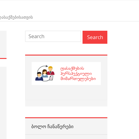
 დასაქმებისათვის
:
ᲑᲝᲚᲝ ᲩᲐᲜᲐᲬᲔᲠᲔᲑᲘ