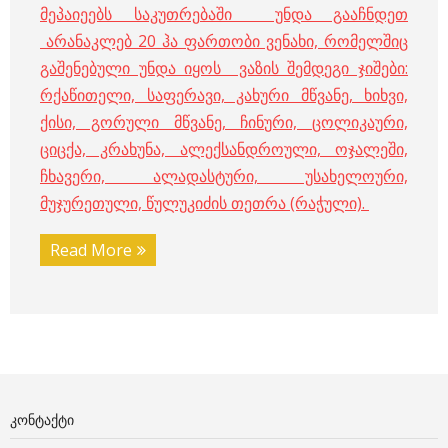
მეპაიეებს საკუთრებაში უნდა გააჩნდეთ
არანაკლებ 20 ჰა ფართობი ვენახი, რომელშიც
გაშენებული უნდა იყოს ვაზის შემდეგი ჯიშები:
რქაწითელი, საფერავი, კახური მწვანე, ხიხვი,
ქისი, გორული მწვანე, ჩინური, ცოლიკაური,
ციცქა, კრახუნა, ალექსანდროული, ოჯალეში,
ჩხავერი, ალადასტური, უსახელოური,
მუჯურეთული, წულუკიძის თეთრა (რაჭული).
Read More
ᲙᲝᲜᲢᲐᲥᲢᲘ