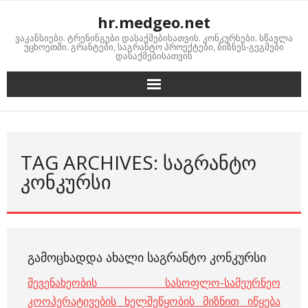
Skip
hr.medgeo.net
to
ვაკანსიები. ტრენინგები დასაქმებისათვის. კონკურსები. სწავლა
content
უცხოეთში. გრანტები, საგრანტო პროექტები, ბიზნეს-გეგმები
დასაქმებისათვის
TAG ARCHIVES: ᲡᲐᲒᲠᲐᲜᲢᲝ
ᲙᲝᲜᲙᲣᲠᲡᲘ
ᲒᲐᲛᲝᲪᲮᲐᲓᲓᲐ ᲐᲮᲐᲚᲘ ᲡᲐᲒᲠᲐᲜᲢᲝ ᲙᲝᲜᲙᲣᲠᲡᲘ
მევენახეობის სასოფლო-სამეურნეო
კოოპერატივების ხელშეწყობის მიზნით იწყება