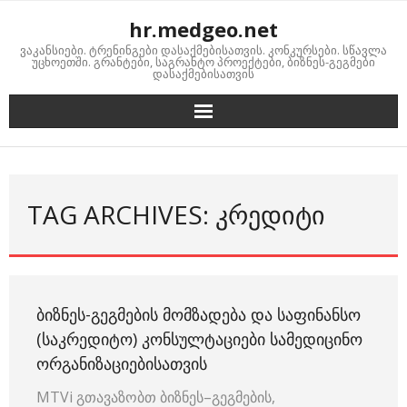
Skip
hr.medgeo.net
to
ვაკანსიები. ტრენინგები დასაქმებისათვის. კონკურსები. სწავლა
content
უცხოეთში. გრანტები, საგრანტო პროექტები, ბიზნეს-გეგმები
დასაქმებისათვის
TAG ARCHIVES: ᲙᲠᲔᲓᲘᲢᲘ
ᲑᲘᲖᲜᲔᲡ-ᲒᲔᲒᲛᲔᲑᲘᲡ ᲛᲝᲛᲖᲐᲓᲔᲑᲐ ᲓᲐ ᲡᲐᲤᲘᲜᲐᲜᲡᲝ
(ᲡᲐᲙᲠᲔᲓᲘᲢᲝ) ᲙᲝᲜᲡᲣᲚᲢᲐᲪᲘᲔᲑᲘ ᲡᲐᲛᲔᲓᲘᲪᲘᲜᲝ
ᲝᲠᲒᲐᲜᲘᲖᲐᲪᲘᲔᲑᲘᲡᲐᲗᲕᲘᲡ
MTVi გთავაზობთ ბიზნეს–გეგმების,