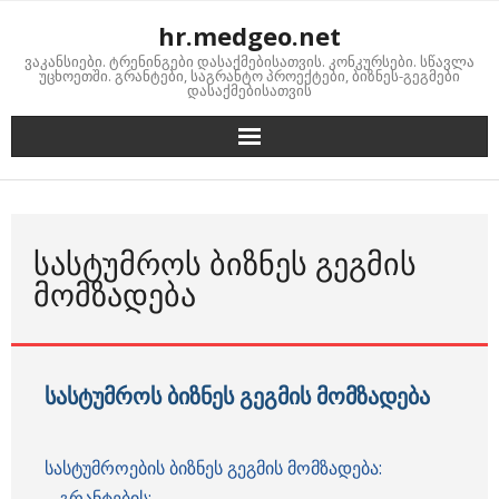
Skip
hr.medgeo.net
to
ვაკანსიები. ტრენინგები დასაქმებისათვის. კონკურსები. სწავლა
content
უცხოეთში. გრანტები, საგრანტო პროექტები, ბიზნეს-გეგმები
დასაქმებისათვის
ᲡᲐᲡᲢᲣᲛᲠᲝᲡ ᲑᲘᲖᲜᲔᲡ ᲒᲔᲒᲛᲘᲡ
ᲛᲝᲛᲖᲐᲓᲔᲑᲐ
სასტუმროს ბიზნეს გეგმის მომზადება
სასტუმროების ბიზნეს გეგმის მომზადება:
– გრანტების;