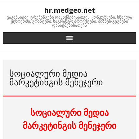
Skip
hr.medgeo.net
to
ვაკანსიები. ტრენინგები დასაქმებისათვის. კონკურსები. სწავლა
content
უცხოეთში. გრანტები, საგრანტო პროექტები, ბიზნეს-გეგმები
დასაქმებისათვის
ᲡᲝᲪᲘᲐᲚᲣᲠᲘ ᲛᲔᲓᲘᲐ
ᲛᲐᲠᲙᲔᲢᲘᲜᲒᲘᲡ ᲛᲔᲜᲔᲯᲔᲠᲘ
სოციალური მედია
მარკეტინგის მენეჯერი